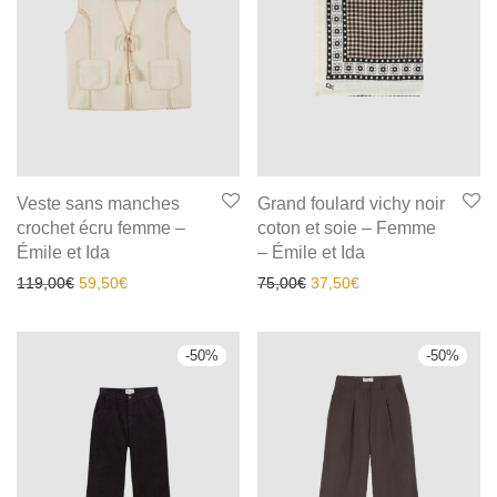
Veste sans manches
Grand foulard vichy noir
crochet écru femme –
coton et soie – Femme
Émile et Ida
– Émile et Ida
119,00
€
59,50
€
75,00
€
37,50
€
-
50
%
-
50
%