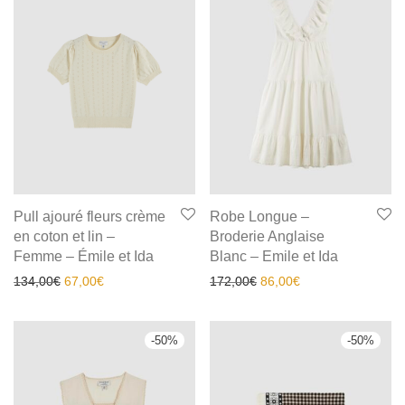
Pull ajouré fleurs crème
Robe Longue –
en coton et lin –
Broderie Anglaise
Femme – Émile et Ida
Blanc – Emile et Ida
134,00
€
67,00
€
172,00
€
86,00
€
-
50
%
-
50
%