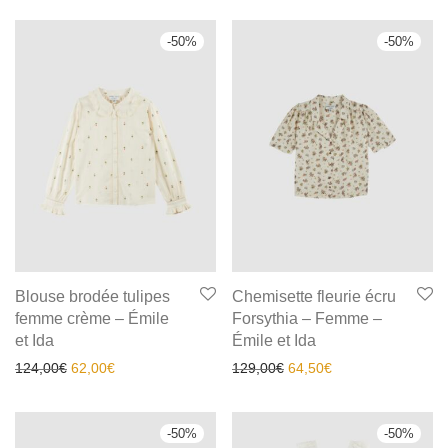
-
50
%
-
50
%
Blouse brodée tulipes
Chemisette fleurie écru
femme crème – Émile
Forsythia – Femme –
et Ida
Émile et Ida
124,00
€
62,00
€
129,00
€
64,50
€
-
50
%
-
50
%