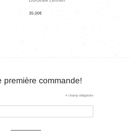
Dorothee Lehnen
35,00
€
re première commande!
*
champ obligatoire