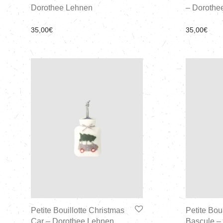
Dorothee Lehnen
– Dorothe
35,00
€
35,00
€
Petite Bouillotte Christmas
Petite Bou
Car – Dorothee Lehnen
Bascule –