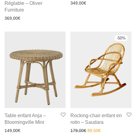
Réglable – Oliver
349,00
€
Furniture
369,00
€
-
50
%
Table enfant Anja –
Rocking-chair enfant en
Bloomingville Mini
rotin – Saudara
149,00
€
179,00
€
89,50
€