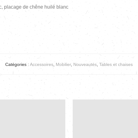
c, placage de chêne huilé blanc
Catégories :
Accessoires
,
Mobilier
,
Nouveautés
,
Tables et chaises