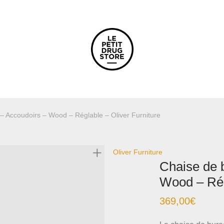
– Accoudoirs – Wood – Réglable – Oliver Furniture
Oliver Furniture
Chaise de 
Wood – Rég
369,00
€