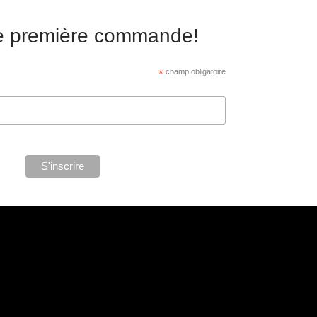
re première commande!
*
champ obligatoire