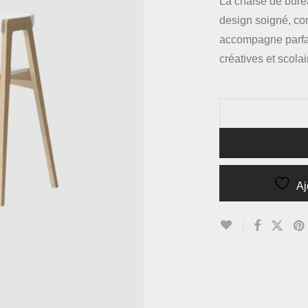
La chaise de bure
design soigné, con
accompagne parfai
créatives et scolai
Aj