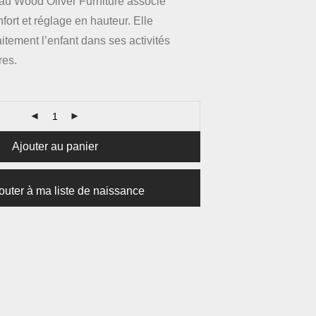
au Wood Oliver Furniture associe
fort et réglage en hauteur. Elle
tement l’enfant dans ses activités
res.
Ajouter au panier
outer à ma liste de naissance