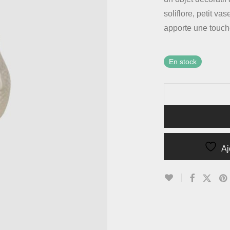
soliflore, petit va
apporte une touche
En stock
Aj