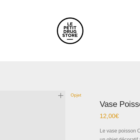
Opjet
Vase Poiss
12,00
€
Le vase poisson O
un objet décoratif 