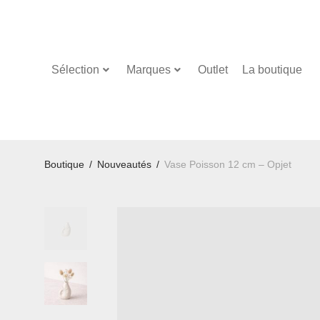
Sélection
Marques
Outlet
La boutique
Boutique
/
Nouveautés
/
Vase Poisson 12 cm – Opjet