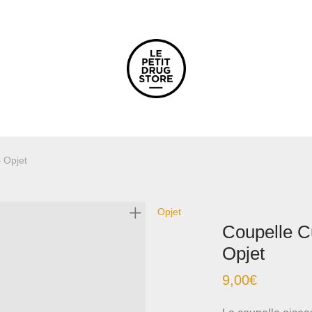
 Opjet
Opjet
Coupelle C
Opjet
9,00
€