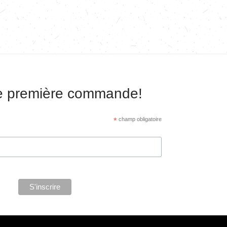
re première commande!
*
champ obligatoire