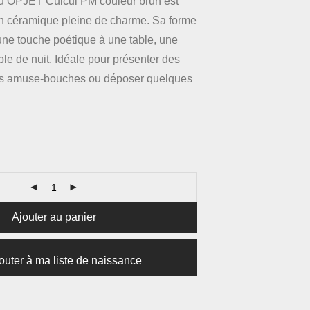
u OPJET Cuicui PM couleur brun est
en céramique pleine de charme. Sa forme
une touche poétique à une table, une
le de nuit. Idéale pour présenter des
s amuse-bouches ou déposer quelques
Ajouter au panier
outer à ma liste de naissance