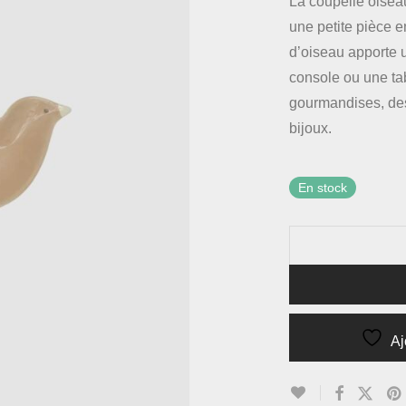
La coupelle oisea
une petite pièce 
d’oiseau apporte 
console ou une tab
gourmandises, de
bijoux.
En stock
Aj