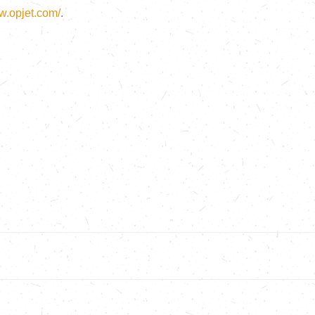
w.opjet.com/
.