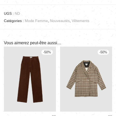
UGS :
ND
Catégories :
Mode Femme
,
Nouveautés
,
Vêtements
Vous aimerez peut-être aussi…
-
50
%
-
50
%