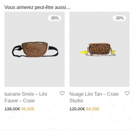
Vous aimerez peut-être aussi…
-
30
%
-
30
%
banane Smile – Léo
Nuage Léo Tan – Craie
Fauve – Craie
Studio
138,00
€
96,60
€
120,00
€
84,00
€