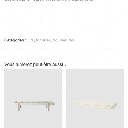
Catégories :
Lits
,
Mobilier
,
Nouveautés
Vous aimerez peut-être aussi…