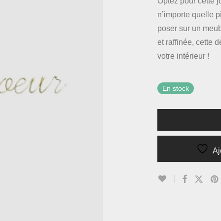
Optez pour cette j
n’importe quelle p
poser sur un meub
et raffinée, cette 
votre intérieur !
En stock
Aj