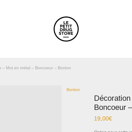
n – Mot en métal – Boncoeur – Bonton
Bonton
Décoration
Boncoeur –
19,00
€