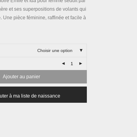
oire Émile et Ida pour femme séduit par
ère et ses superpositions de volants qui
. Une pièce féminine, raffinée et facile à
Choisir une option
Ajouter au panier
uter à ma liste de naissance