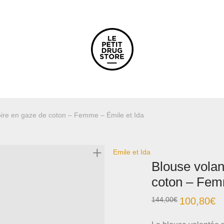
oire en gaze de coton – Femme – Émile et Ida
Emile et Ida
Blouse volan
coton – Fem
144,00
€
100,80
€