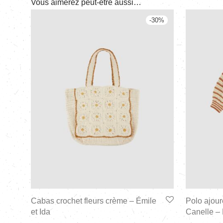
Vous aimerez peut-être aussi…
-
30
%
Cabas crochet fleurs crème – Émile
Polo ajour
et Ida
Canelle –