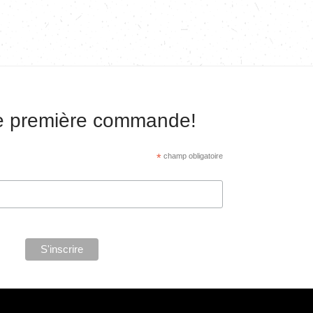
re première commande!
*
champ obligatoire