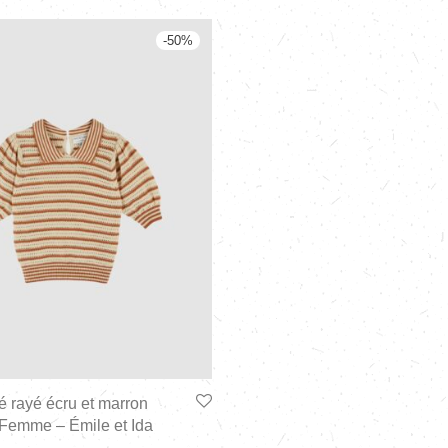
-
50
%
é rayé écru et marron
 Femme – Émile et Ida