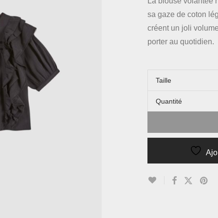
La blouse volantée n
sa gaze de coton lég
créent un joli volume
porter au quotidien.
Taille
Quantité
Ajo