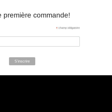
re première commande!
*
champ obligatoire