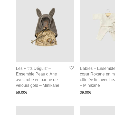
Les P’tits Déguiz’ –
Babies – Ensemble
Ensemble Peau d’Âne
cœur Roxane en ma
avec robe en panne de
côtelée lin avec h
velours gold – Minikane
– Minikane
59,00
€
39,00
€