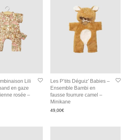
mbinaison Lili
Les P’tits Déguiz’ Babies –
band en gaze
Ensemble Bambi en
dienne rosée –
fausse fourrure camel –
Minikane
49,00
€