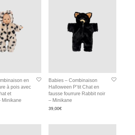
ombinaison en
Babies – Combinaison
ure à pois avec
Halloween P’tit Chat en
hat et
fausse fourrure Rabbit noir
 Minikane
– Minikane
39,00
€