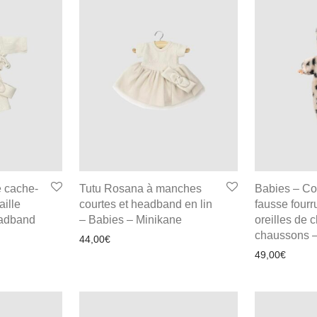
 cache-
Tutu Rosana à manches
Babies – C
ille
courtes et headband en lin
fausse fourr
eadband
– Babies – Minikane
oreilles de c
chaussons –
44,00
€
49,00
€