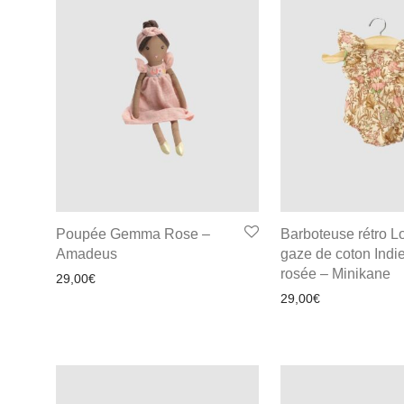
Poupée Gemma Rose –
Barboteuse rétro L
Amadeus
gaze de coton Indi
rosée – Minikane
29,00
€
29,00
€