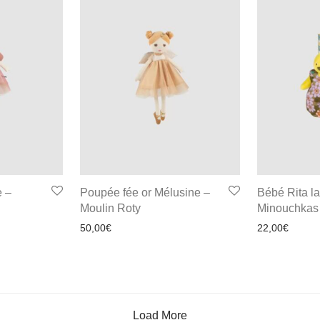
e –
Poupée fée or Mélusine –
Bébé Rita l
Moulin Roty
Minouchkas 
50,00
€
22,00
€
Load More