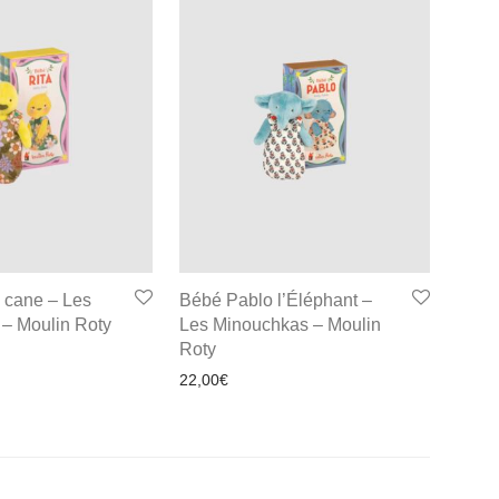
a cane – Les
Bébé Pablo l’Éléphant –
– Moulin Roty
Les Minouchkas – Moulin
Roty
22,00
€