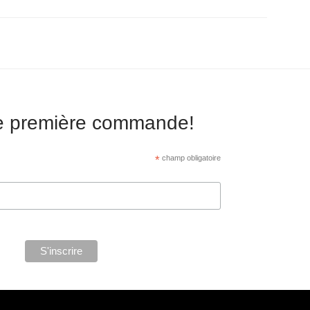
re première commande!
*
champ obligatoire