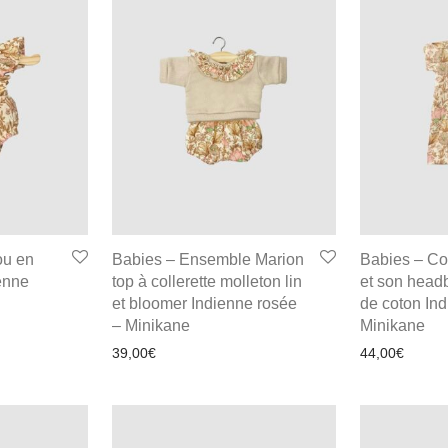
ou en
Babies – Ensemble Marion
Babies – Co
enne
top à collerette molleton lin
et son head
et bloomer Indienne rosée
de coton In
– Minikane
Minikane
39,00
€
44,00
€