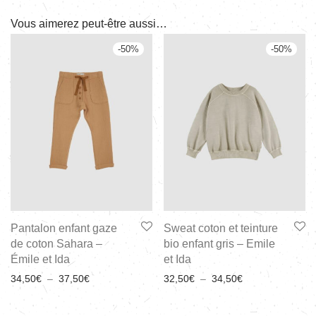
Vous aimerez peut-être aussi…
-
50
%
-
50
%
Pantalon enfant gaze
Sweat coton et teinture
de coton Sahara –
bio enfant gris – Emile
Émile et Ida
et Ida
34,50
€
–
37,50
€
32,50
€
–
34,50
€