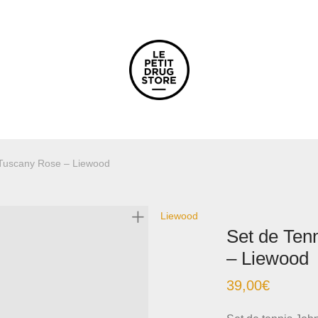
 Tuscany Rose – Liewood
Liewood
Set de Ten
– Liewood
39,00
€