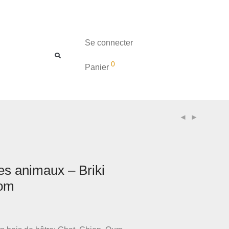
Se connecter
0
Panier
es animaux – Briki
om