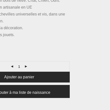
n bois de hêtre: Chat, Chien, Ours.
n artisanale en UE
evilles universelles et vis, dans une
on.
la décoration.
s jouets.
Ajouter au panier
outer à ma liste de naissance