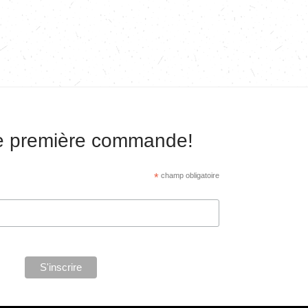
re première commande!
*
champ obligatoire