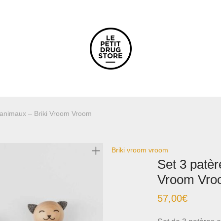
 animaux – Briki Vroom Vroom
Briki vroom vroom
Set 3 patèr
Vroom Vro
57,00
€