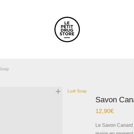
 Soap
Ludi Soap
Savon Cana
12,90
€
Le Savon Canard 
mains en moment a