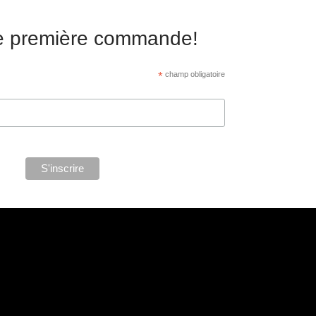
re première commande!
*
champ obligatoire