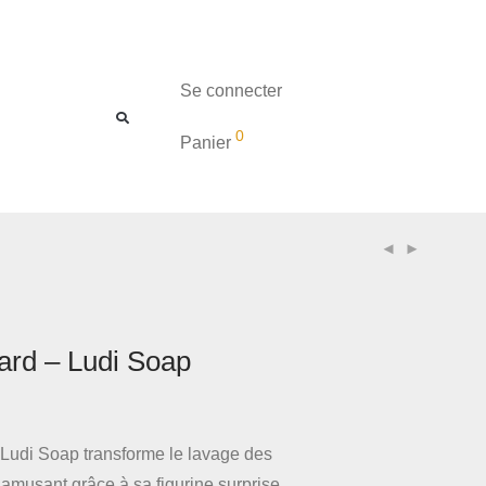
Se connecter
0
Panier
rd – Ludi Soap
Ludi Soap transforme le lavage des
musant grâce à sa figurine surprise