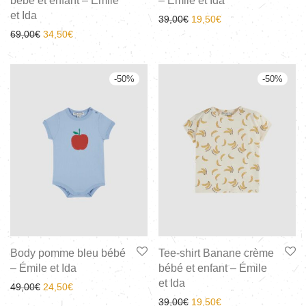
bébé et enfant – Émile
– Émile et Ida
et Ida
39,00
€
19,50
€
69,00
€
34,50
€
-
50
%
-
50
%
Body pomme bleu bébé
Tee-shirt Banane crème
– Émile et Ida
bébé et enfant – Émile
et Ida
49,00
€
24,50
€
39,00
€
19,50
€