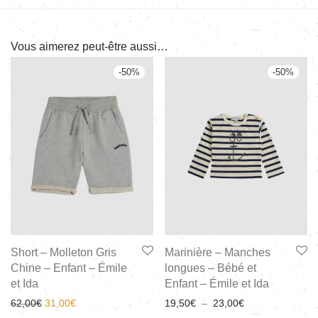
Vous aimerez peut-être aussi…
-
50
%
-
50
%
Short – Molleton Gris
Marinière – Manches
Chine – Enfant – Émile
longues – Bébé et
et Ida
Enfant – Émile et Ida
62,00
€
31,00
€
19,50
€
–
23,00
€