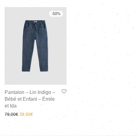
-
50
%
Pantalon – Lin Indigo –
Bébé et Enfant – Émile
et Ida
79,00
€
39,50
€