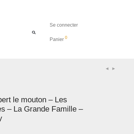
Se connecter
0
Panier
bert le mouton – Les
es – La Grande Famille –
y