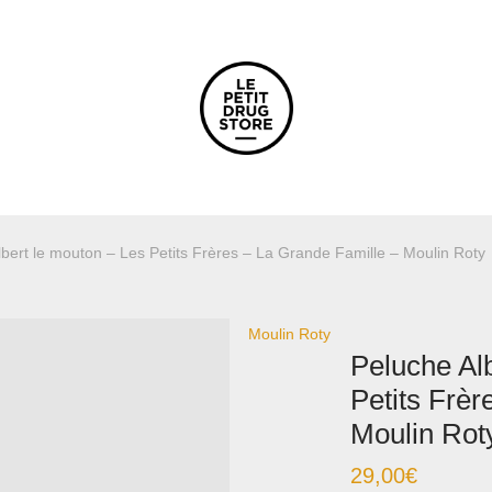
bert le mouton – Les Petits Frères – La Grande Famille – Moulin Roty
Moulin Roty
Peluche Al
Petits Frèr
Moulin Rot
29,00
€