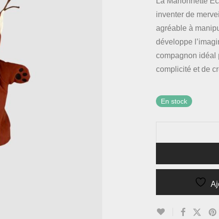
La Marionnette Écu
inventer de mervei
agréable à manipul
développe l’imagin
compagnon idéal 
complicité et de cr
En stock
Aj