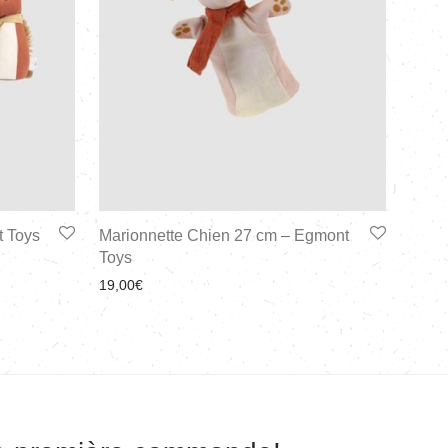
t Toys
Marionnette Chien 27 cm – Egmont
Toys
19,00
€