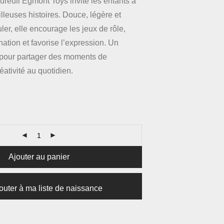
reuil Egmont Toys invite les enfants à
lleuses histoires. Douce, légère et
er, elle encourage les jeux de rôle,
ation et favorise l’expression. Un
pour partager des moments de
éativité au quotidien.
Ajouter au panier
outer à ma liste de naissance