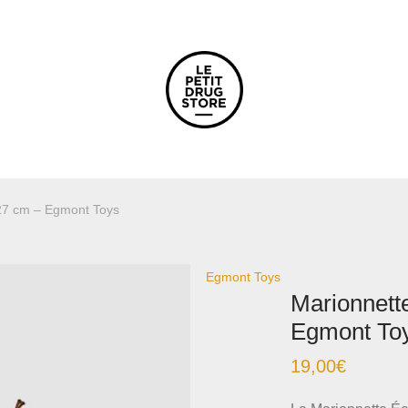
 27 cm – Egmont Toys
Egmont Toys
Marionnett
Egmont To
19,00
€