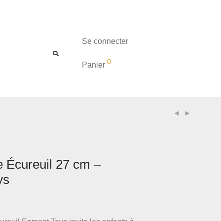
Se connecter
0
Panier
e Écureuil 27 cm –
ys