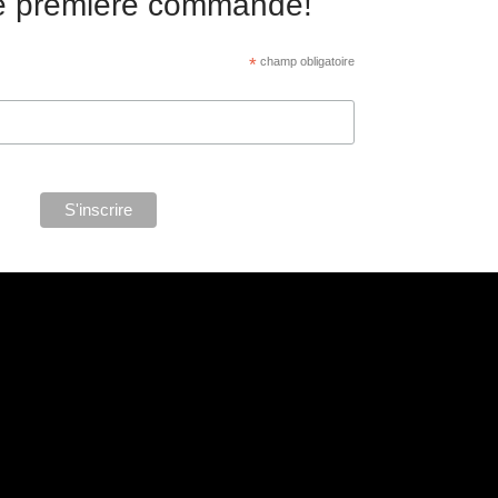
re première commande!
*
champ obligatoire