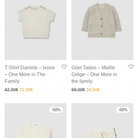
T-Shirt Daniele – Ivoire
Gilet Tadeo – Maille
– One More in The
Grège – One More in
Family
the family
42,00
€
21,00
€
69,00
€
34,50
€
-
50
%
-
50
%