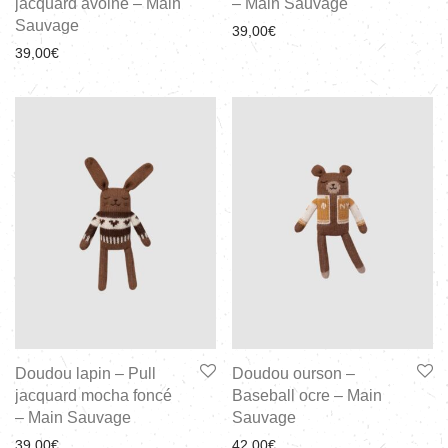
jacquard avoine – Main
– Main Sauvage
Sauvage
39,00
€
39,00
€
Doudou lapin – Pull
Doudou ourson –
jacquard mocha foncé
Baseball ocre – Main
– Main Sauvage
Sauvage
39,00
€
42,00
€