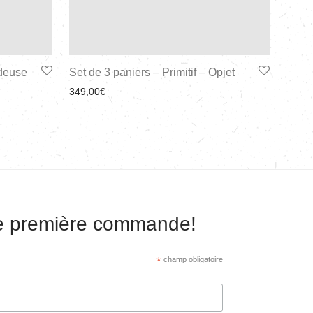
deuse
Set de 3 paniers – Primitif – Opjet
349,00
€
re première commande!
*
champ obligatoire