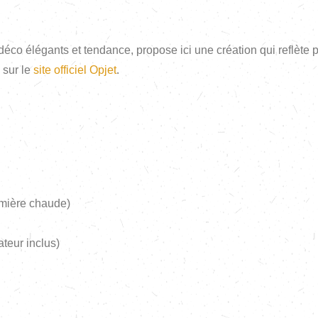
 déco élégants et tendance, propose ici une création qui reflète
 sur le
site officiel Opjet
.
umière chaude)
ateur inclus)