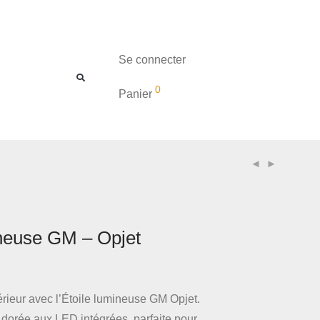
Se connecter
0
Panier
ineuse GM – Opjet
térieur avec l’Étoile lumineuse GM Opjet.
 dorée aux LED intégrées, parfaite pour