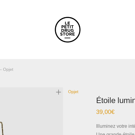
– Opjet
Opjet
Étoile lum
39,00
€
Illuminez votre in
Une grande étoile