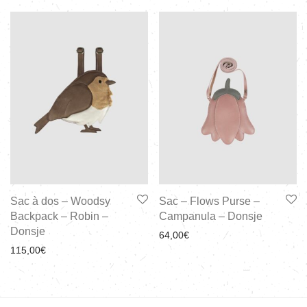
Sac à dos – Woodsy
Sac – Flows Purse –
Backpack – Robin –
Campanula – Donsje
Donsje
64,00
€
115,00
€