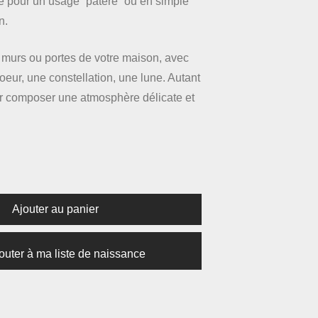
ré pour un usage “patère” ou en simple
n.
 murs ou portes de votre maison, avec
coeur, une constellation, une lune. Autant
our composer une atmosphère délicate et
Ajouter au panier
outer à ma liste de naissance