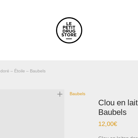
 doré – Étoile – Baubels
Baubels
Clou en lai
Baubels
12,00
€