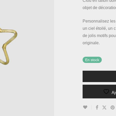
Clou en laiton do
objet de décoratio
Personnalisez les
un ciel étoilé, un 
de jolis motifs p
originale.
En stock
Aj