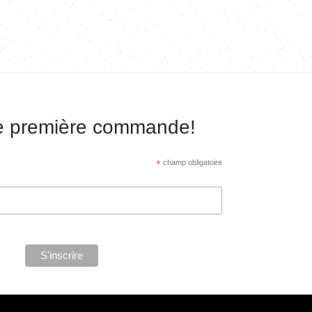
re première commande!
*
champ obligatoire