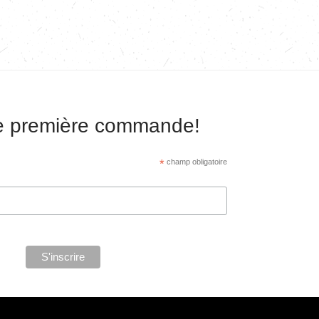
re première commande!
*
champ obligatoire