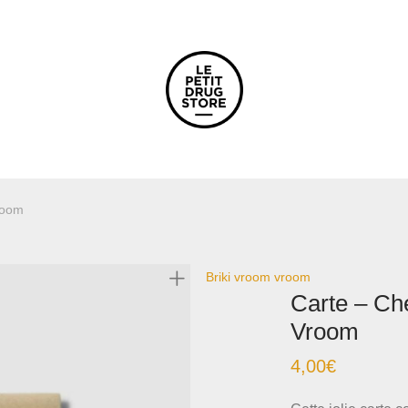
room
Briki vroom vroom
Carte – Che
Vroom
4,00
€