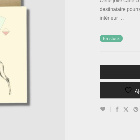
Cette jolie carte 
destinataire pourr
intérieur …
En stock
Aj