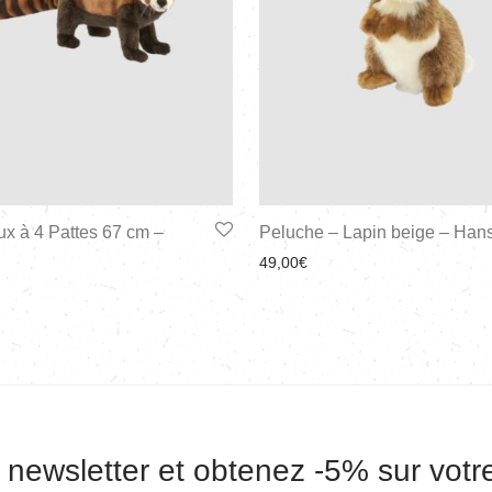
x à 4 Pattes 67 cm –
Peluche – Lapin beige – Han
49,00
€
 newsletter et obtenez -5% sur vot