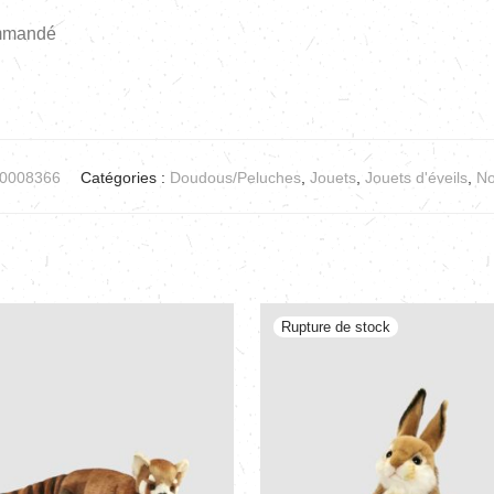
ommandé
0008366
Catégories :
Doudous/Peluches
,
Jouets
,
Jouets d'éveils
,
No