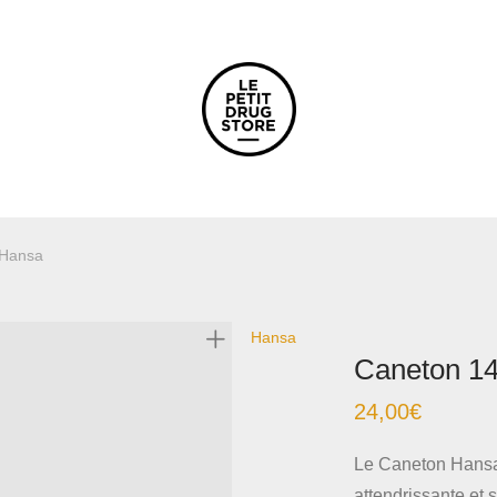
 Hansa
Hansa
Caneton 1
24,00
€
Le Caneton Hansa
attendrissante et