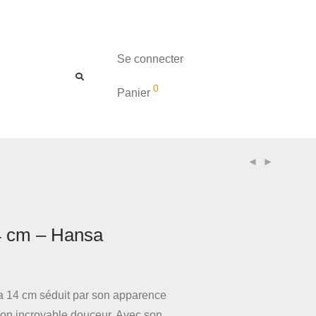
Se connecter
0
Panier
4 cm – Hansa
 14 cm séduit par son apparence
 son incroyable douceur. Avec son