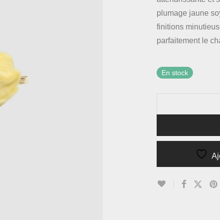
plumage jaune soye
finitions minutieus
parfaitement le c
En stock
Aj