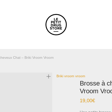
cheveux Chat – Briki Vroom Vroom
Briki vroom vroom
Brosse à c
Vroom Vro
19,00
€