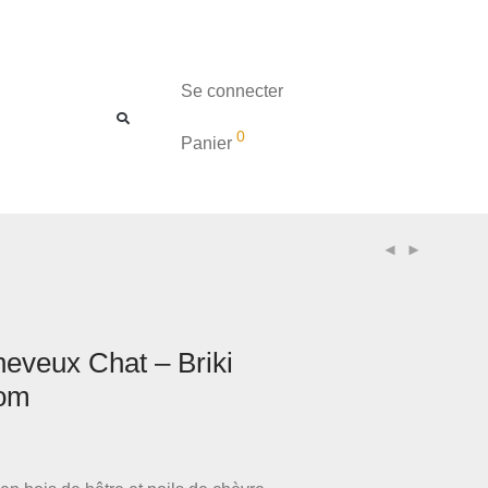
Se connecter
0
Panier
heveux Chat – Briki
om