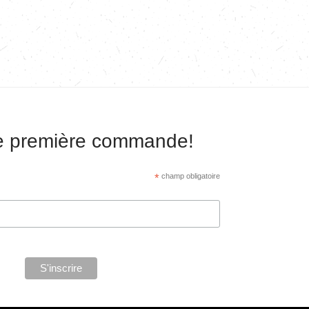
re première commande!
*
champ obligatoire