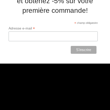
et obtenez -5% sur votre
première commande!
*
champ obligatoire
*
Adresse e-mail