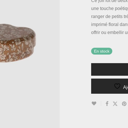
Ce joli lot de deu
une touche poétiqu
ranger de petits t
imprimé floral dans
offrir ou embellir
En stock
Aj