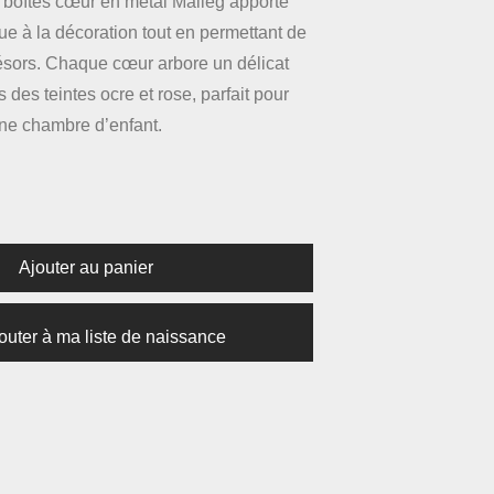
x boîtes cœur en métal Maileg apporte
e à la décoration tout en permettant de
résors. Chaque cœur arbore un délicat
 des teintes ocre et rose, parfait pour
 une chambre d’enfant.
Ajouter au panier
outer à ma liste de naissance