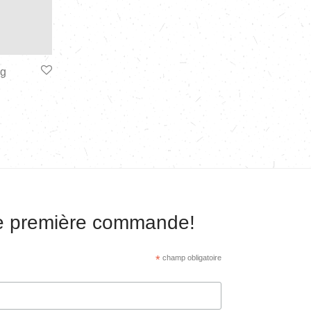
eg
re première commande!
*
champ obligatoire