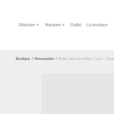
Sélection
Marques
Outlet
La boutique
Boutique
/
Nouveautés
/
Boîte cœur en métal, 2 pcs – Ocre