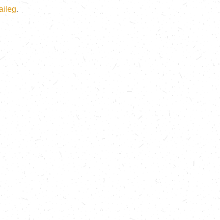
Maileg
.