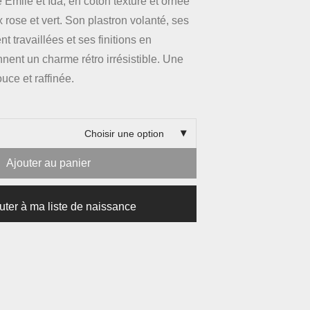
Émile et Ida, en coton texturé et ornée
ux rose et vert. Son plastron volanté, ses
 travaillées et ses finitions en
nnent un charme rétro irrésistible. Une
uce et raffinée.
Choisir une option
Ajouter au panier
uter à ma liste de naissance