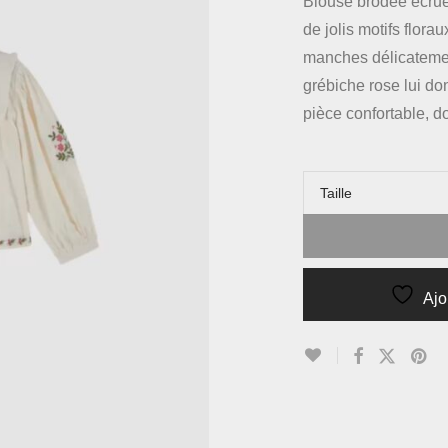
Blouse brodée écrue 
de jolis motifs flora
manches délicatement
grébiche rose lui do
pièce confortable, do
Taille
Ajo