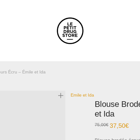
urs Écru – Émile et Ida
Emile et Ida
Blouse Brodé
et Ida
75,00
€
37,50
€