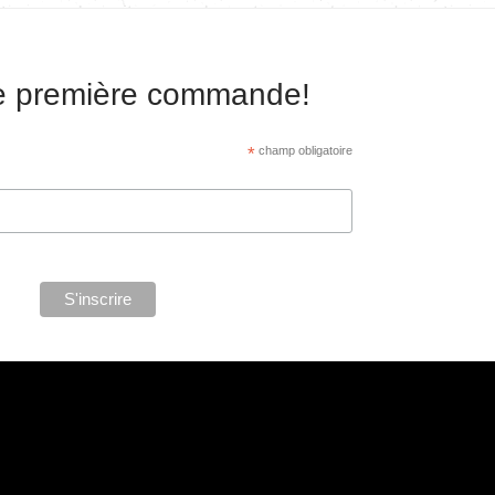
re première commande!
*
champ obligatoire